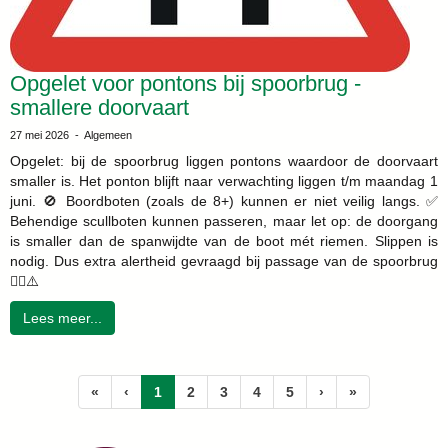
Opgelet voor pontons bij spoorbrug -
smallere doorvaart
27 mei 2026 - Algemeen
Opgelet: bij de spoorbrug liggen pontons waardoor de doorvaart
smaller is. Het ponton blijft naar verwachting liggen t/m maandag 1
juni. 🚫 Boordboten (zoals de 8+) kunnen er niet veilig langs. ✅
Behendige scullboten kunnen passeren, maar let op: de doorgang
is smaller dan de spanwijdte van de boot mét riemen. Slippen is
nodig. Dus extra alertheid gevraagd bij passage van de spoorbrug
🚣‍♂️⚠️
Lees meer...
(huidige)
«
‹
1
2
3
4
5
›
»