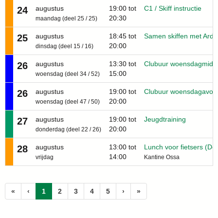
augustus
19:00 tot
C1 / Skiff instructie
24
20:30
maandag (deel 25 / 25)
augustus
18:45 tot
Samen skiffen met Ard
25
20:00
dinsdag (deel 15 / 16)
augustus
13:30 tot
Clubuur woensdagmidd
26
15:00
woensdag (deel 34 / 52)
augustus
19:00 tot
Clubuur woensdagavon
26
20:00
woensdag (deel 47 / 50)
augustus
19:00 tot
Jeugdtraining
27
20:00
donderdag (deel 22 / 26)
augustus
13:00 tot
Lunch voor fietsers (Doo
28
14:00
vrijdag
Kantine Ossa
(huidige)
«
‹
1
2
3
4
5
›
»