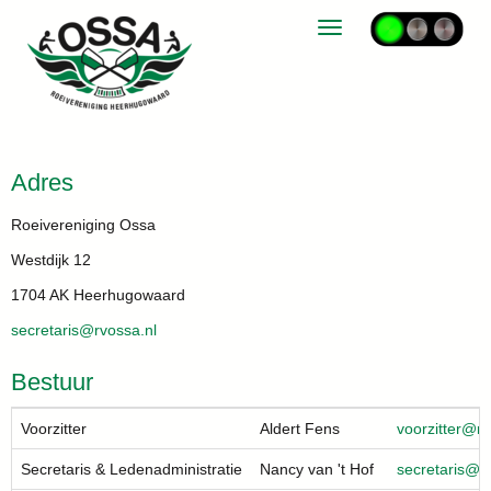
Toggle navigation
Adres
Roeivereniging Ossa
Westdijk 12
1704 AK Heerhugowaard
siraterces
@rvossa.nl
Bestuur
Voorzitter
Aldert Fens
rettizroov
@rv
Secretaris & Ledenadministratie
Nancy van 't Hof
siraterces
@rv