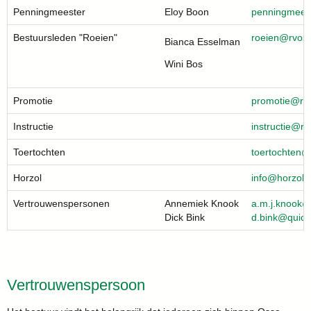
Penningmeester
Eloy Boon
retseemgnin
Bestuursleden "Roeien"
neieor
@rvoss
Bianca Esselman
Wini Bos
Promotie
eitomorp
@rvo
Instructie
eitcurtsni
@rvo
Toertochten
nethcotreot
@
Horzol
ofni
@horzol.n
Vertrouwenspersonen
Annemiek Knook
koonk.j.m.a
@
Dick Bink
knib.d
@quickn
Vertrouwenspersoon