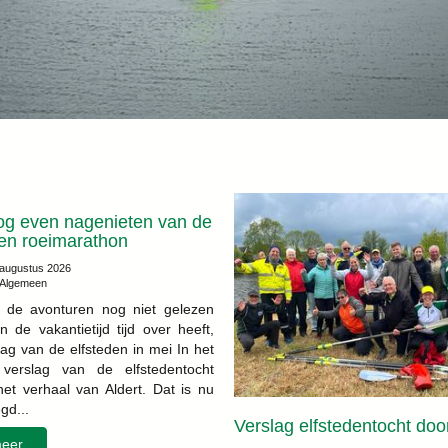
og even nagenieten van de
den roeimarathon
augustus 2026
Algemeen
 de avonturen nog niet gelezen
 de vakantietijd tijd over heeft,
lag van de elfsteden in mei In het
 verslag van de elfstedentocht
het verhaal van Aldert. Dat is nu
gd...
Verslag elfstedentocht door
eer...