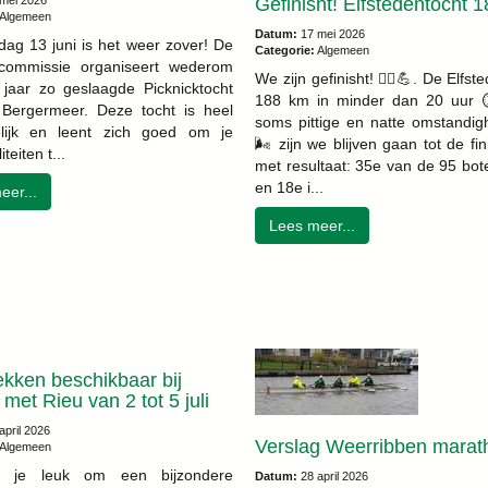
Gefinisht! Elfstedentocht 
mei 2026
Algemeen
Datum:
17 mei 2026
dag 13 juni is het weer zover! De
Categorie:
Algemeen
tcommissie organiseert wederom
We zijn gefinisht! 🚣‍♂️💪. De Elfst
 jaar zo geslaagde Picknicktocht
188 km in minder dan 20 uur ⏱
Bergermeer. Deze tocht is heel
soms pittige en natte omstandig
elijk en leent zich goed om je
🌬️ zijn we blijven gaan tot de fi
teiten t...
met resultaat: 35e van de 95 bot
en 18e i...
eer...
Lees meer...
kken beschikbaar bij
met Rieu van 2 tot 5 juli
april 2026
Verslag Weerribben marat
Algemeen
et je leuk om een bijzondere
Datum:
28 april 2026