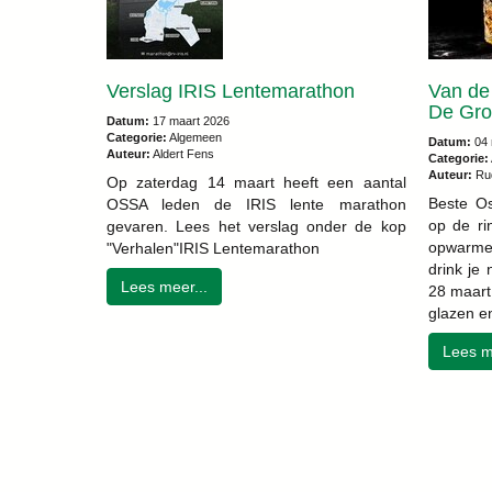
Verslag IRIS Lentemarathon
Van de
De Gro
Datum:
17 maart 2026
Categorie:
Algemeen
Datum:
04 
Auteur:
Aldert Fens
Categorie:
Auteur:
Ru
Op zaterdag 14 maart heeft een aantal
Beste Os
OSSA leden de IRIS lente marathon
op de ri
gevaren. Lees het verslag onder de kop
opwarme
"Verhalen"IRIS Lentemarathon
drink je 
Lees meer...
28 maart
glazen en
Lees m