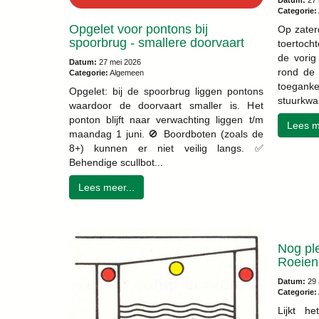
Datum:
27 
Categorie:
Opgelet voor pontons bij
Op zater
spoorbrug - smallere doorvaart
toertoch
de vorig
Datum:
27 mei 2026
rond de 
Categorie:
Algemeen
toegank
Opgelet: bij de spoorbrug liggen pontons
stuurkwali
waardoor de doorvaart smaller is. Het
ponton blijft naar verwachting liggen t/m
Lees m
maandag 1 juni. 🚫 Boordboten (zoals de
8+) kunnen er niet veilig langs. ✅
Behendige scullbot...
Lees meer...
Nog ple
Roeien 
Datum:
29 
Categorie:
Lijkt h