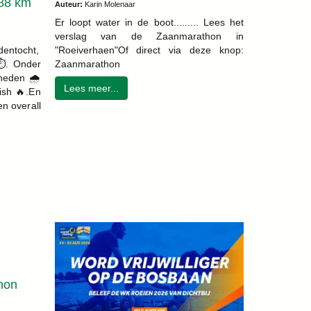
188 km
Auteur:
Karin Molenaar
Er loopt water in de boot......... Lees het
verslag van de Zaanmarathon in
edentocht,
"Roeiverhaen"Of direct via deze knop:
️. Onder
Zaanmarathon
heden 🌧️
Lees meer...
nish 🔥.En
en overall
hon