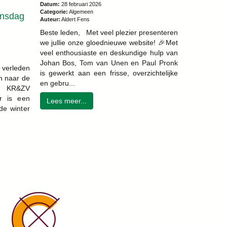
Datum:
28 februari 2026
Categorie:
Algemeen
ensdag
Auteur:
Aldert Fens
Beste leden, Met veel plezier presenteren
we jullie onze gloednieuwe website! 🎉Met
veel enthousiaste en deskundige hulp van
Johan Bos, Tom van Unen en Paul Pronk
verleden
is gewerkt aan een frisse, overzichtelijke
n naar de
en gebru...
or KR&ZV
r is een
Lees meer...
de winter