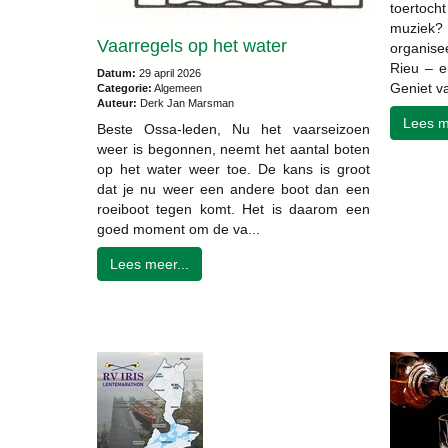
toertoc
muziek?
Vaarregels op het water
organise
Rieu – en
Datum:
29 april 2026
Geniet va
Categorie:
Algemeen
Auteur:
Derk Jan Marsman
Lees m
Beste Ossa-leden, Nu het vaarseizoen
weer is begonnen, neemt het aantal boten
op het water weer toe. De kans is groot
dat je nu weer een andere boot dan een
roeiboot tegen komt. Het is daarom een
goed moment om de va...
Lees meer...