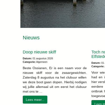
Nieuws
Doop nieuwe skiff
Toch n
Elfste
Datum:
01 augustus 2026
Categorie:
Algemeen
Datum:
01 
Categorie:
Beste Ossianen, Er is een naam voor de
Voor wie
nieuwe skiff voor de zwaargewichten.
had en in
Zaterdag 8 augustus na het clubuur willen
hier vers
we deze boot gaan dopen. Hierbij nodigen
eerdere
wij jullie allemaal uit om eerst het clubuur
ontbrak 
met ons te ...
toegevoe
Lees meer...
Lees m