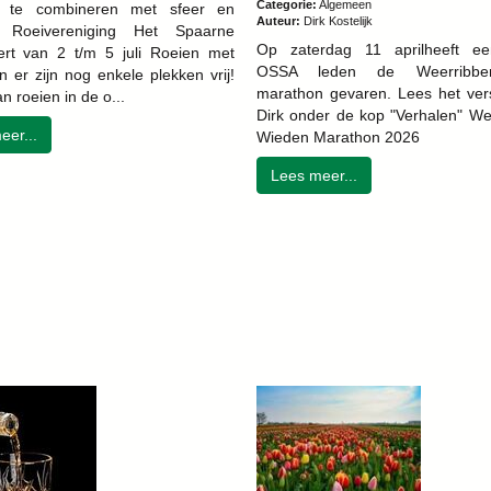
Categorie:
Algemeen
ht te combineren met sfeer en
Auteur:
Dirk Kostelijk
 Roeivereniging Het Spaarne
Op zaterdag 11 aprilheeft ee
ert van 2 t/m 5 juli Roeien met
OSSA leden de Weerribben
 er zijn nog enkele plekken vrij!
marathon gevaren. Lees het ver
n roeien in de o...
Dirk onder de kop "Verhalen" We
eer...
Wieden Marathon 2026
Lees meer...