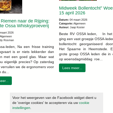
Midweek Bollentocht” Wo
15 april 2026
Datum:
04 maart 2026
 Riemen naar de Rijping:
Categorie:
Algemeen
te Ossa Whiskyproeverij
Auteur:
Jaap Koster
maart 2026
Beste RV OSSA leden, In het 
Algemeen
ging een vast groepje OSSA-lede
dy Rosman
bollentocht georganiseerd do
sa-leden, Na een frisse training
Het Spaarne in Heemstede. E
ngvaart is er niets lekkerder dan
grote groep OSSA leden die in 
n met een goed glas. Maar wat
op woensdagmiddag roe...
nu eigenlijk precies? Op zaterdag
 verruilen we de ergonomers voor
Lees meer...
 du...
eer...
Voor het weergeven van de Facebook widget dient u
de 'overige cookies' te accepteren via uw
cookie
instellingen
.