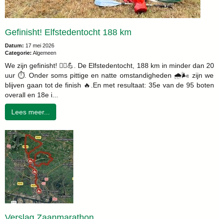
Gefinisht! Elfstedentocht 188 km
Datum:
17 mei 2026
Categorie:
Algemeen
We zijn gefinisht! 🚣‍♂️💪. De Elfstedentocht, 188 km in minder dan 20
uur ⏱️. Onder soms pittige en natte omstandigheden 🌧️🌬️ zijn we
blijven gaan tot de finish 🔥.En met resultaat: 35e van de 95 boten
overall en 18e i...
Lees meer...
Verslag Zaanmarathon